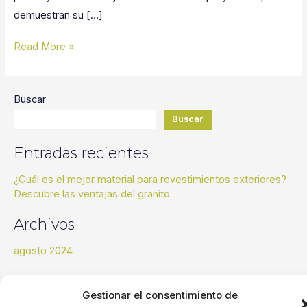
demuestran su […]
¿Cuál
Read More »
es
el
Buscar
mejor
material
Buscar
para
Entradas recientes
revestimientos
exteriores?
¿Cuál es el mejor material para revestimientos exteriores?
Descubre las ventajas del granito
Descubre
las
Archivos
ventajas
del
agosto 2024
granito
Categorías
Gestionar el consentimiento de